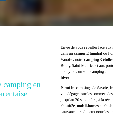
Envie de vous réveiller face aux 
dans un
camping familial
où l’o
Vanoise, notre
camping 3 étoile
Bourg-Saint-Maurice
et aux por
anonyme : un vrai camping à tail
hiver
.
re camping en
Parmi les campings de Savoie, le 
arentaise
vue dégagée sur les sommets des
jusqu’au 20 septembre, à la réce
chauffée
,
mobil-homes et chale
caravane, aire de jeux pour les e