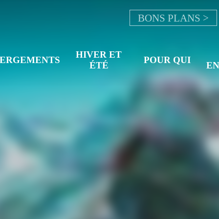
BONS PLANS >
HIVER ET
ERGEMENTS
POUR QUI
ÉTÉ
E