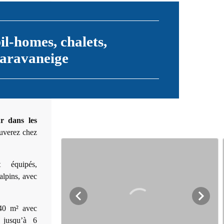
l-homes, chalets,
caravaneige
ur dans les
ouverez chez
 équipés,
 alpins, avec
40 m² avec
 jusqu’à 6