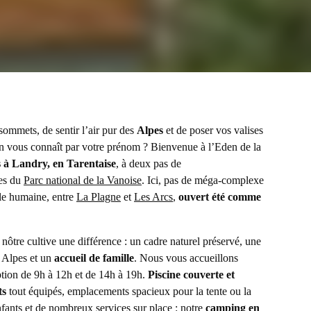
sommets, de sentir l’air pur des
Alpes
et de poser vos valises
n vous connaît par votre prénom ? Bienvenue à l’Eden de la
s à Landry, en Tarentaise
, à deux pas de
tes du
Parc national de la Vanoise
. Ici, pas de méga-complexe
le humaine, entre
La Plagne
et
Les Arcs
,
ouvert été comme
nôtre cultive une différence : un cadre naturel préservé, une
 Alpes et un
accueil de famille
. Nous vous accueillons
ption de 9h à 12h et de 14h à 19h.
Piscine couverte et
ts
tout équipés, emplacements spacieux pour la tente ou la
nfants et de nombreux services sur place : notre
camping en