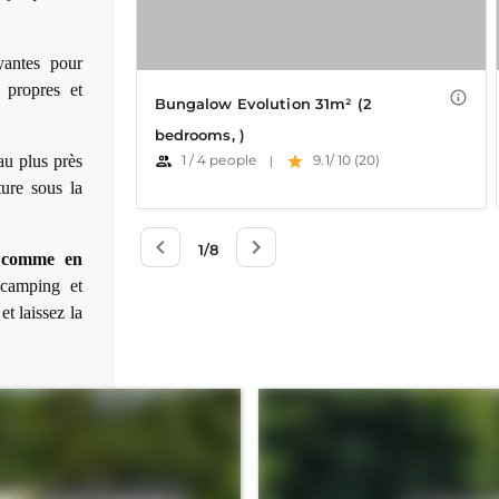
yantes pour
s propres et
 au plus près
ture sous la
n comme en
 camping et
et laissez la