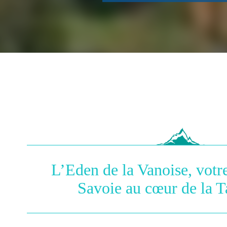
L’Eden de la Vanoise, vot
Savoie au cœur de la T