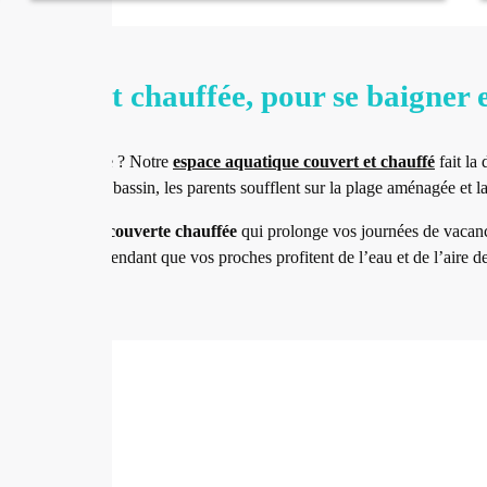
uverte et chauffée, pour se baigner 
gne
, ça vous tente ? Notre
espace aquatique couvert et chauffé
fait la 
nts adorent le bassin, les parents soufflent sur la plage aménagée et la 
ie
: une
piscine couverte chauffée
qui prolonge vos journées de vacance
vous détendez pendant que vos proches profitent de l’eau et de l’aire de