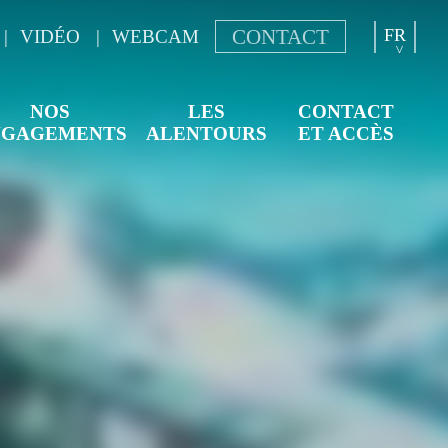
FR
CONTACT
VIDÉO
WEBCAM
NL
EN
NOS
LES
CONTACT
DE
NGAGEMENTS
ALENTOURS
ET ACCÈS