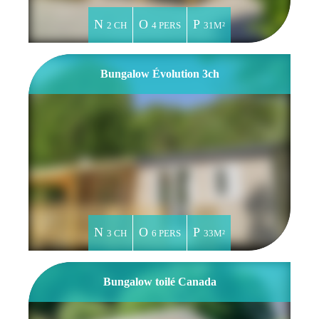
2 CH
4 PERS
31M²
Bungalow Évolution 3ch
3 CH
6 PERS
33M²
Bungalow toilé Canada