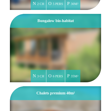
2 CH
5 PERS
30M²
Bungalow bio-habitat
3 CH
6 PERS
35M²
Chalets premium 40m²