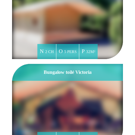
2 CH
5 PERS
32M²
Bungalow toilé Victoria