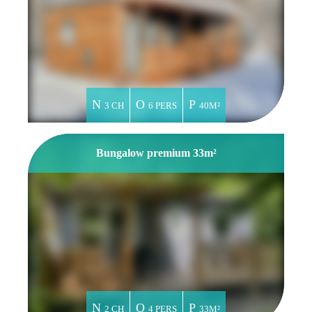
3 CH
6 PERS
40M²
Bungalow premium 33m²
2 CH
4 PERS
33M²