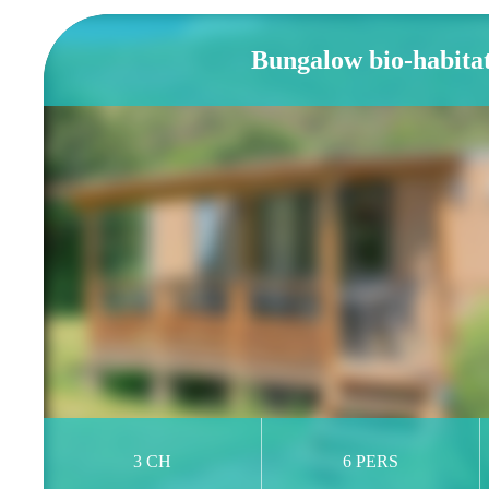
Bungalow bio-habita
3 CH
6 PERS