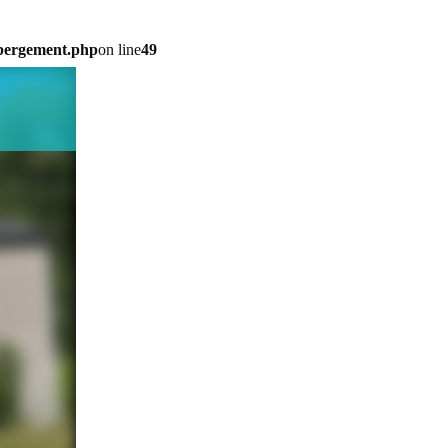
ebergement.php
on line
49