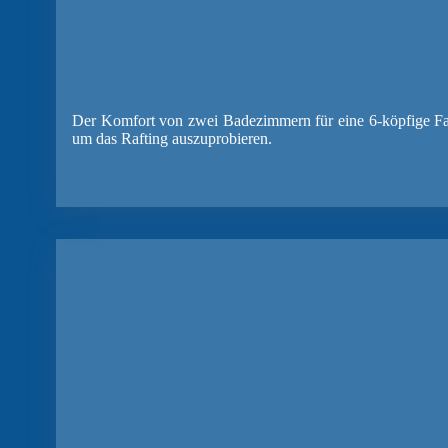
Der Komfort von zwei Badezimmern für eine 6-köpfige Fami
um das Rafting auszuprobieren.