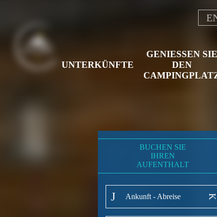
E
GENIESSEN SIE 
UNTERKÜNFTE
EN C
AMPINGPLATZ
BUCHEN SIE
IHREN
AUFENTHALT
Ankunft - Abreise