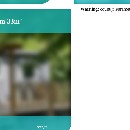
Warning
: count(): Parame
um 33m²
33M²