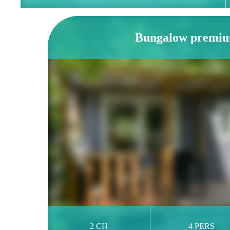
Bungalow premi
2 CH
4 PERS