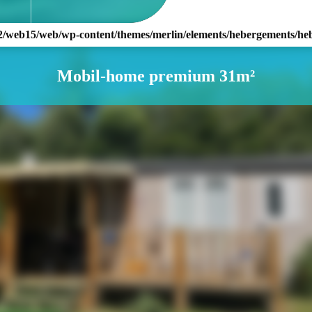
nt2/web15/web/wp-content/themes/merlin/elements/hebergements/h
Mobil-home premium 31m²