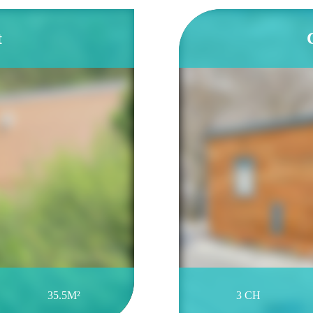
t
35.5M²
3 CH