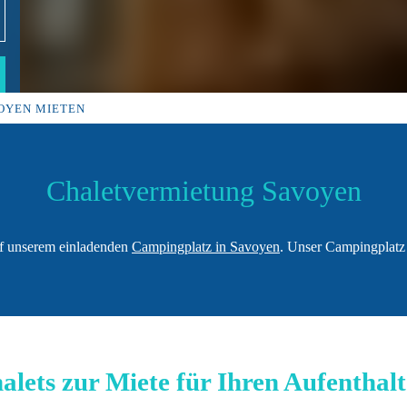
VOYEN MIETEN
Chaletvermietung Savoyen
uf unserem einladenden
Campingplatz in Savoyen
. Unser Campingplatz 
lets zur Miete für Ihren Aufenthal