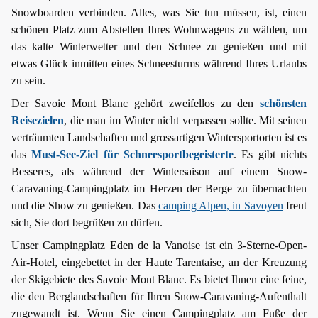
Snowboarden verbinden. Alles, was Sie tun müssen, ist, einen
schönen Platz zum Abstellen Ihres Wohnwagens zu wählen, um
das kalte Winterwetter und den Schnee zu genießen und mit
etwas Glück inmitten eines Schneesturms während Ihres Urlaubs
zu sein.
Der Savoie Mont Blanc gehört zweifellos zu den
schönsten
Reisezielen
, die man im Winter nicht verpassen sollte. Mit seinen
verträumten Landschaften und grossartigen Wintersportorten ist es
das
Must-See-Ziel für Schneesportbegeisterte
. Es gibt nichts
Besseres, als während der Wintersaison auf einem Snow-
Caravaning-Campingplatz im Herzen der Berge zu übernachten
und die Show zu genießen. Das
camping Alpen, in Savoyen
freut
sich, Sie dort begrüßen zu dürfen.
Unser Campingplatz Eden de la Vanoise ist ein 3-Sterne-Open-
Air-Hotel, eingebettet in der Haute Tarentaise, an der Kreuzung
der Skigebiete des Savoie Mont Blanc. Es bietet Ihnen eine feine,
die den Berglandschaften für Ihren Snow-Caravaning-Aufenthalt
zugewandt ist. Wenn Sie einen Campingplatz am Fuße der