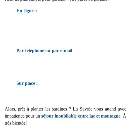
En ligne :
Rendez-vous sur notre site web. Sélectionnez
vos dates, choisissez votre type d’emplacement, laissez-
nous le commentaire souhaité et payez l’acompte de
manière sécurisée. Vous recevrez une confirmation
immédiate.
Par téléphone ou par e-mail
: Nos équipes connaissent le
terrain par cœur. Si vous avez une demande spécifique (être
à côté d’amis, besoin d’un terrain très plat), c’est la
meilleure option avant d’effectuer votre réservation en ligne
Sur place :
En dernière minute, nous faisons toujours notre
possible pour vous trouver une petite place, mais mieux
vaut anticiper !
Alors, prêt à planter les sardines ? La Savoie vous attend avec
impatience pour un
séjour inoubliable entre lac et montagne
. À
très bientôt !