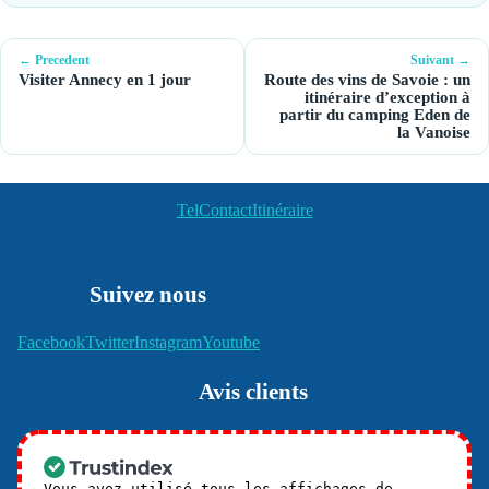
← Precedent
Suivant →
Visiter Annecy en 1 jour
Route des vins de Savoie : un
itinéraire d’exception à
partir du camping Eden de
la Vanoise
Tel
Contact
Itinéraire
Suivez nous
Facebook
Twitter
Instagram
Youtube
Avis clients
Vous avez utilisé tous les affichages de