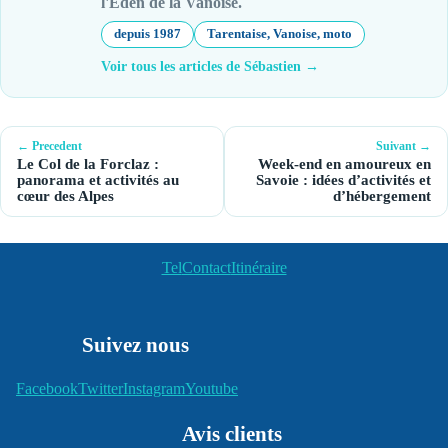
l'Eden de la Vanoise.
depuis 1987
Tarentaise, Vanoise, moto
Voir tous les articles de Sébastien →
← Precedent
Suivant →
Le Col de la Forclaz :
Week-end en amoureux en
panorama et activités au
Savoie : idées d’activités et
cœur des Alpes
d’hébergement
Tel
Contact
Itinéraire
Suivez nous
Facebook
Twitter
Instagram
Youtube
Avis clients