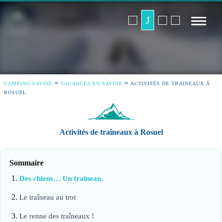
»
»
CAMPING SAVOIE
VACANCES EN SAVOIE
ACTIVITÉS DE TRAINEAUX À
ROSUEL
Activités de traîneaux à Rosuel
Sommaire
Des chiens… Un traîneau.
Le traîneau au trot
Le renne des traîneaux !